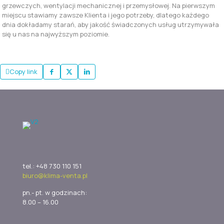
grzewczych, wentylacji mechanicznej i przemysłowej. Na pierwszym
miejscu stawiamy zawsze Klienta i jego potrzeby, dlatego każdego
dnia dokładamy starań, aby jakość świadczonych usług utrzymywała
się u nas na najwyższym poziomie.
Copy link
tel.: +48 730 110 151
biuro@klima-venta.pl
pn.- pt. w godzinach:
8.00 – 16.00