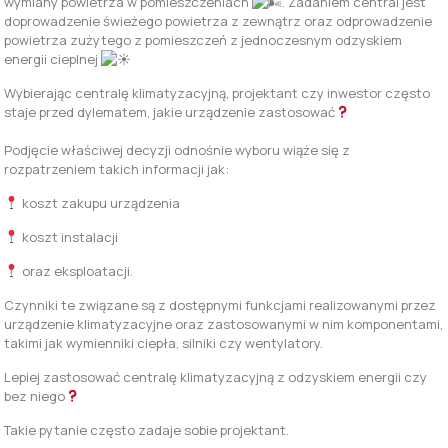
wymiany powietrza w pomieszczeniach
. Zadaniem central jest
doprowadzenie świeżego powietrza z zewnątrz oraz odprowadzenie
powietrza zużytego z pomieszczeń z jednoczesnym odzyskiem
energii cieplnej
Wybierając centralę klimatyzacyjną, projektant czy in­westor często
staje przed dylematem, jakie urządzenie zastosować
Podjęcie właściwej decyzji odno­śnie wyboru wiąże się z
rozpatrzeniem takich in­formacji jak:
koszt zakupu urządze­nia
koszt instalacji
oraz eksploatacji.
Czynniki te związane są z dostępnymi funkcjami realizowany­mi przez
urządzenie klimatyzacyjne oraz zastosowanymi w nim kompo­nentami,
takimi jak wymienniki cie­pła, silniki czy wentylatory.
Lepiej zastosować centralę klimatyzacyjną z odzyskiem energii czy
bez niego
Takie pytanie czę­sto zadaje sobie projektant.